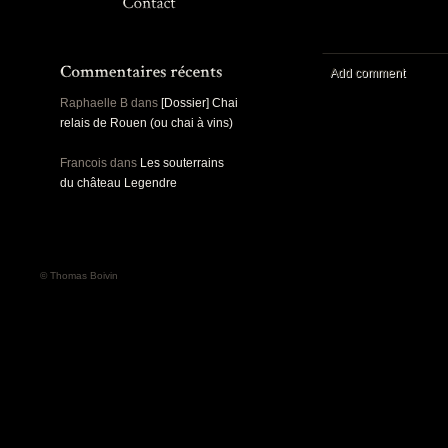
Panoramiques
Rou
Sec
Sports
Ro
Urbex
Add comment
Pa
Raphaelle B
dans
[Dossier] Chai
relais de Rouen (ou chai à vins)
Francois
dans
Les souterrains
du château Legendre
© Thomas Boivin