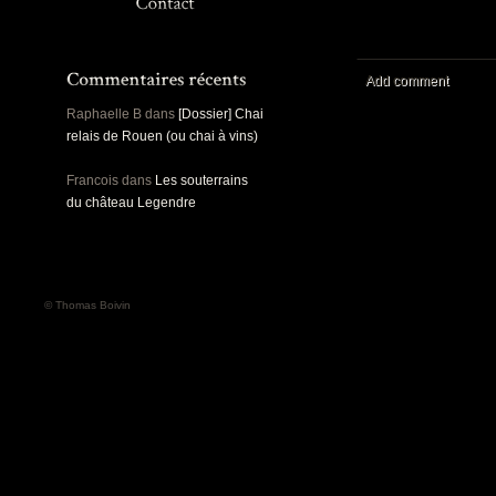
Panoramiques
Rou
Sec
Sports
Ro
Urbex
Add comment
Pa
Raphaelle B
dans
[Dossier] Chai
relais de Rouen (ou chai à vins)
Francois
dans
Les souterrains
du château Legendre
© Thomas Boivin