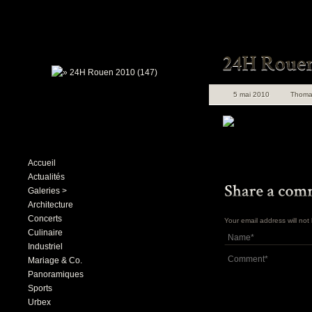
5 mai 2010
Thoma
Accueil
Actualités
Galeries >
Architecture
Concerts
Your email address will no
Culinaire
Industriel
Mariage & Co.
Panoramiques
Sports
Urbex