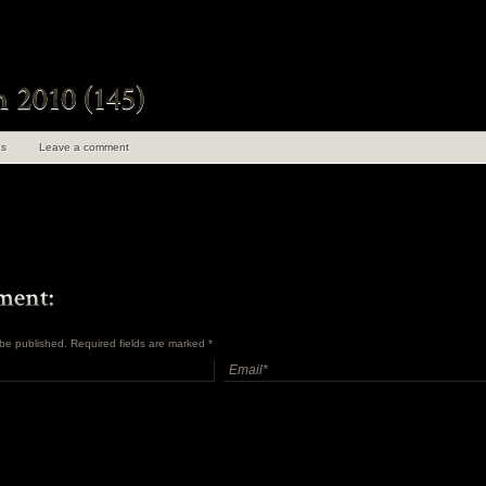
s
Leave a comment
t be published. Required fields are marked
*
uen 100 ans de
angements
en Insolite et
ret Tome 1