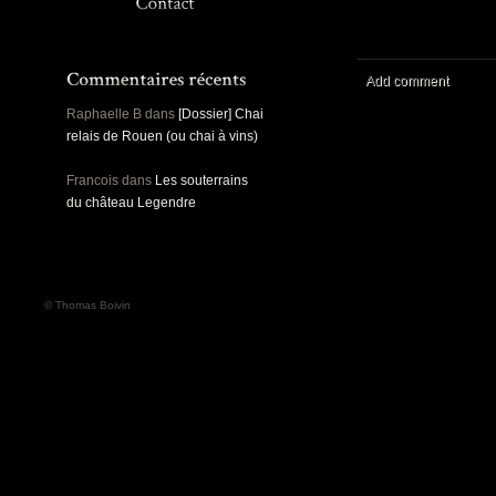
Panoramiques
Rou
Sec
Sports
Ro
Urbex
Add comment
Pa
Raphaelle B
dans
[Dossier] Chai
relais de Rouen (ou chai à vins)
Francois
dans
Les souterrains
du château Legendre
© Thomas Boivin