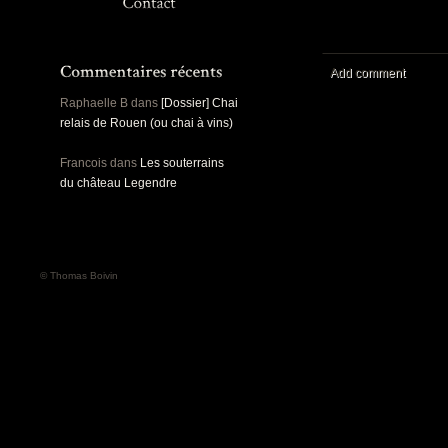
Panoramiques
Rou
Sec
Sports
Ro
Urbex
Add comment
Pa
Raphaelle B
dans
[Dossier] Chai
relais de Rouen (ou chai à vins)
Francois
dans
Les souterrains
du château Legendre
© Thomas Boivin