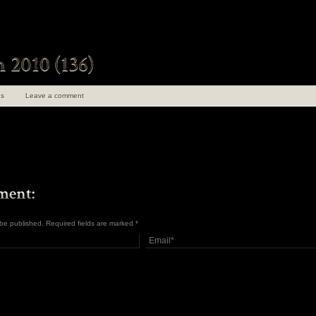
s
Leave a comment
t be published. Required fields are marked
*
uen 100 ans de
angements
en Insolite et
ret Tome 1