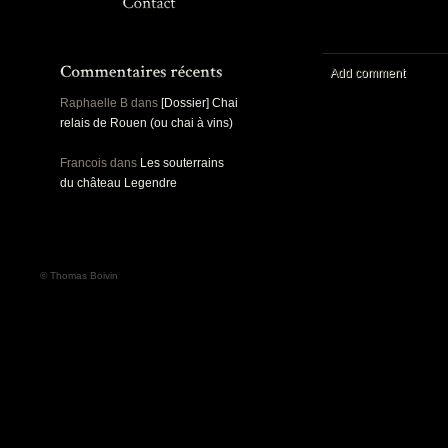
Panoramiques
Rou
Sec
Sports
Ro
Urbex
Add comment
Pa
Raphaelle B
dans
[Dossier] Chai
relais de Rouen (ou chai à vins)
Francois
dans
Les souterrains
du château Legendre
© Thomas Boivin