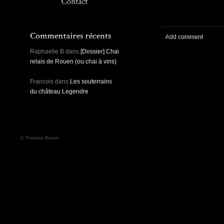
Panoramiques
Rou
Sec
Sports
Ro
Urbex
Add comment
Pa
Raphaelle B
dans
[Dossier] Chai
relais de Rouen (ou chai à vins)
Francois
dans
Les souterrains
du château Legendre
© Thomas Boivin