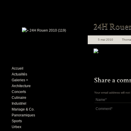
5 mai 2010
Thoma
Accueil
Actualités
Galeries >
Architecture
Concerts
Your email address will no
Culinaire
Industriel
Mariage & Co.
Panoramiques
Sports
Urbex