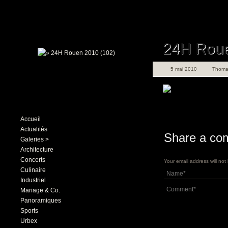
24H Roue
5 mai 2010
Thoma
Accueil
Actualités
Share a co
Galeries >
Architecture
Concerts
Your email address will no
Culinaire
Industriel
Mariage & Co.
Panoramiques
Sports
Urbex