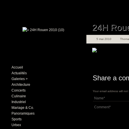
24H Roue
5 mai 2010
Thoma
Accueil
Actualités
Share a co
Galeries >
Architecture
Concerts
Your email address will no
Culinaire
Industriel
Mariage & Co.
Panoramiques
Sports
Urbex