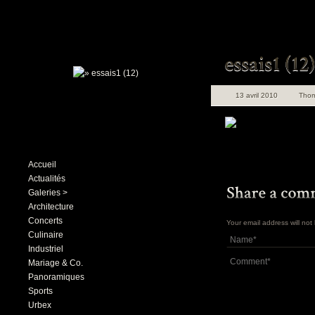
13 avril 2010
Tho
Accueil
Actualités
Galeries >
Architecture
Concerts
Your email address will no
Culinaire
Industriel
Mariage & Co.
Panoramiques
Sports
Urbex