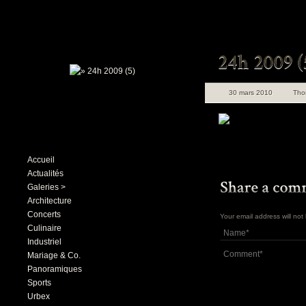
30 mars 2010
Tho
Accueil
Actualités
Galeries >
Architecture
Concerts
Your email address will no
Culinaire
Industriel
Mariage & Co.
Panoramiques
Sports
Urbex