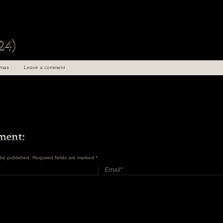
mas
Leave a comment
t be published. Required fields are marked
*
uen 100 ans de
angements
en Insolite et
ret Tome 1