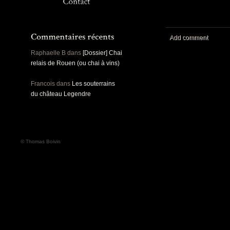
Panoramiques
Rou
Sec
Sports
Ro
Urbex
Add comment
Pa
Raphaelle B
dans
[Dossier] Chai
relais de Rouen (ou chai à vins)
Francois
dans
Les souterrains
du château Legendre
© Thomas Boivin