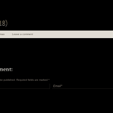
mas
Leave a comment
t be published. Required fields are marked
*
uen 100 ans de
angements
en Insolite et
ret Tome 1