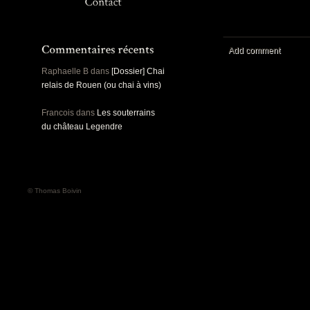
Panoramiques
Rou
Sec
Sports
Ro
Urbex
Add comment
Pa
Raphaelle B
dans
[Dossier] Chai
relais de Rouen (ou chai à vins)
Francois
dans
Les souterrains
du château Legendre
© Thomas Boivin