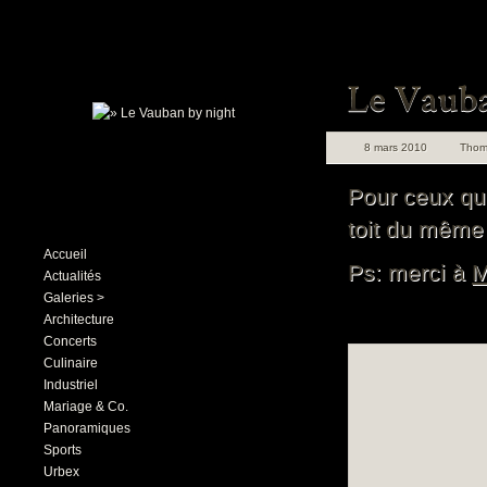
8 mars 2010
Thom
Pour ceux qui
toit du mêm
Accueil
Ps: merci à
M
Actualités
Galeries >
Architecture
Concerts
Culinaire
Industriel
Mariage & Co.
Panoramiques
Sports
Urbex