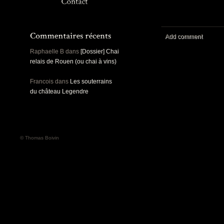
Panoramiques
Rou
Sec
Sports
Ro
Urbex
Add comment
Pa
Raphaelle B
dans
[Dossier] Chai
relais de Rouen (ou chai à vins)
Francois
dans
Les souterrains
du château Legendre
© Thomas Boivin