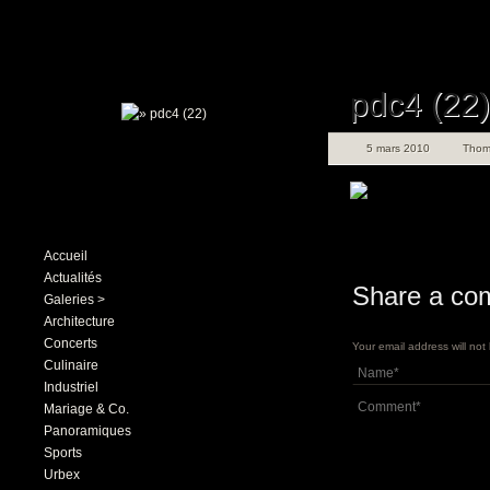
pdc4 (22)
5 mars 2010
Thom
Accueil
Actualités
Share a co
Galeries >
Architecture
Concerts
Your email address will no
Culinaire
Industriel
Mariage & Co.
Panoramiques
Sports
Urbex