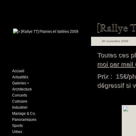
30 novembre 2009
Toutes ces ph
moi par mail
Accueil
Prix : 15€/ph
Actualités
Galeries >
dégressif si 
Architecture
Concerts
Culinaire
Industriel
Mariage & Co.
Panoramiques
Sports
Urbex