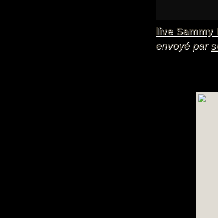
live Sammy 
envoyé par
s