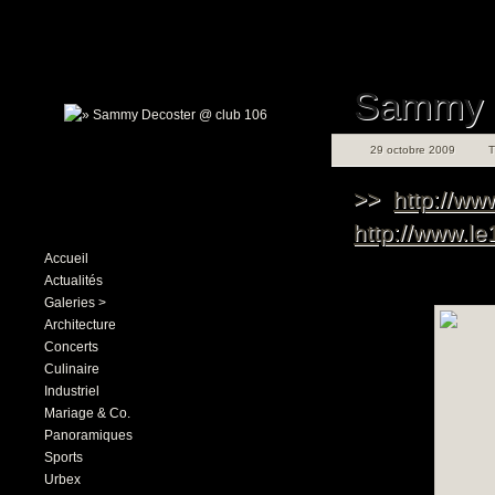
Sammy D
29 octobre 2009
>>
http://w
http://www.l
Accueil
Actualités
Galeries >
Architecture
Concerts
Culinaire
Industriel
Mariage & Co.
Panoramiques
Sports
Urbex