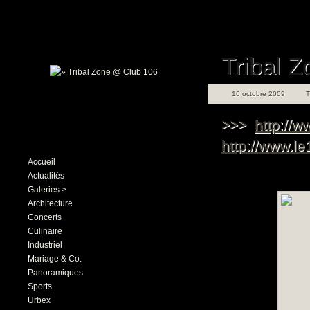
Tribal 
16 octobre 2009
>>>
http://
http://www.l
Accueil
Actualités
Galeries >
Architecture
Concerts
Culinaire
Industriel
Mariage & Co.
Panoramiques
Sports
Urbex