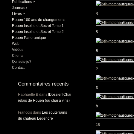
Publications >
Journaux
4
Livres >
Rouen 100 ans de changements
Rouen Insolite et Secret Tome 1
Rouen Insolite et Secret Tome 2
5
Rouen Panoramique
Web
Vidéos
6
Clients
Qui suis-je?
Contact
7
Commentaires récents
8
Raphaelle B
dans
[Dossier] Chai
relais de Rouen (ou chai à vins)
9
Francois
dans
Les souterrains
du château Legendre
10