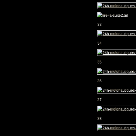
33
34
35
36
37
38