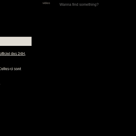
video
 officiel des 24H
,
Celles-ci sont