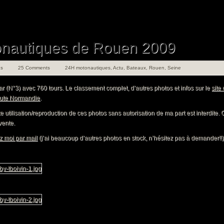
nautiques de Rouen 2009
s
25 Comments
24H motonautiques
,
Actu
,
Bateaux
,
Rouen
,
Seine
r (N°3) avec 760 tours. Le classement complet, d’autres photos et infos sur le
site
ute Normandie
.
te utilisation/reproduction de ces photos sans autorisation de ma part est interdite. 
vente.
z moi par mail
(j’ai beaucoup d’autres photos en stock, n’hésitez pas à demander!!)