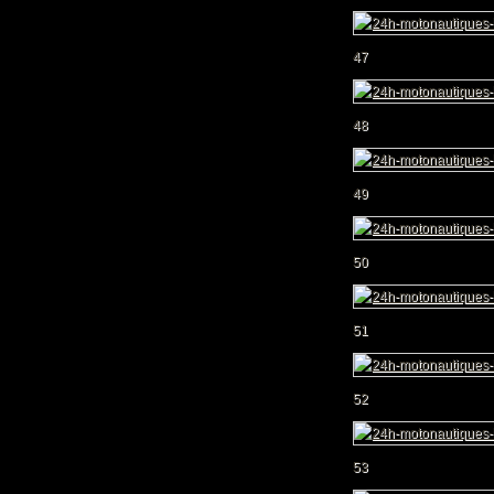
47
48
49
50
51
52
53