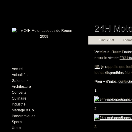
24H Moto
3 mai 2009
Thoma
Victoire du Team Drakka
et sur le site de
FR3 Ha
NB
: je rappelle que tou
Accueil
toutes disponibles à la 
Actualités
Galeries >
Pour + d’infos,
contacte
Architecture
1
Concerts
Culinaire
Industriel
2
Mariage & Co.
Panoramiques
Sports
3
Urbex