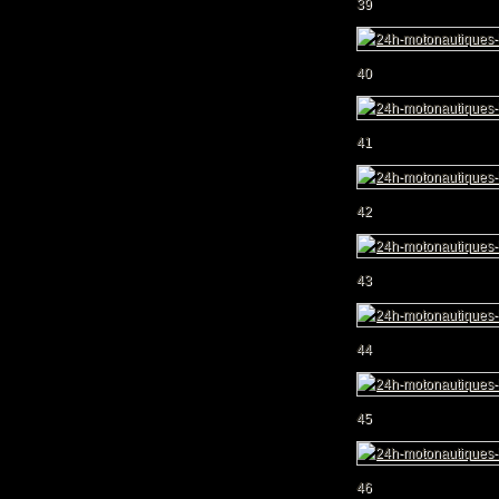
39
40
41
42
43
44
45
46