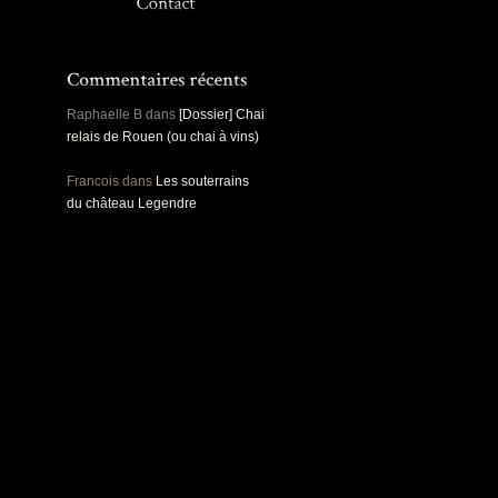
Panoramiques
Rou
Sec
Sports
Ro
Urbex
Pa
Raphaelle B
dans
[Dossier] Chai
relais de Rouen (ou chai à vins)
Francois
dans
Les souterrains
du château Legendre