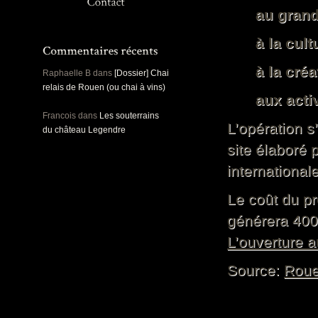
Panoramiques
Rou
au grand
Sec
Sports
à la cult
Ro
Urbex
Pa
à la créa
Raphaelle B
dans
[Dossier] Chai
relais de Rouen (ou chai à vins)
aux acti
Francois
dans
Les souterrains
L’opération s
du château Legendre
site élaboré 
internationale
Le coût du pr
générera 400
L’ouverture a
Source:
Roue