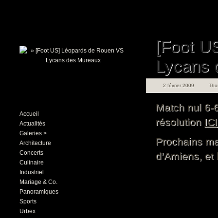
[Foot U
Lycans 
2 février 2009
Tho
Match nul 6-
Accueil
résolution
ICI
Actualités
Galeries >
Prochains mat
Architecture
Concerts
d’Amiens, et 
Culinaire
Industriel
Mariage & Co.
Panoramiques
Sports
Urbex