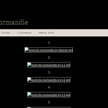
Thomas
2 Comments
Ailleurs
,
Seine
1
2
3
4
5