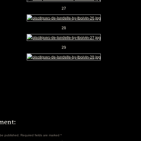
27
28
29
t be published. Required fields are marked
*