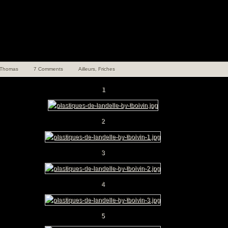
Thomas
7 Comments
Ailleurs
,
Friches
1
2
3
4
5