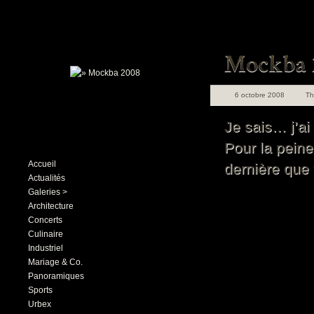
6 octobre 2008
T
Je sais… j’ai
Pour la peine
Accueil
dernière que
Actualités
Galeries >
Architecture
Concerts
Culinaire
Industriel
Mariage & Co.
Panoramiques
Sports
Urbex