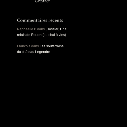
Panoramiques
Rou
Sec
Sports
Ro
Urbex
Pa
Raphaelle B
dans
[Dossier] Chai
relais de Rouen (ou chai à vins)
Francois
dans
Les souterrains
du château Legendre