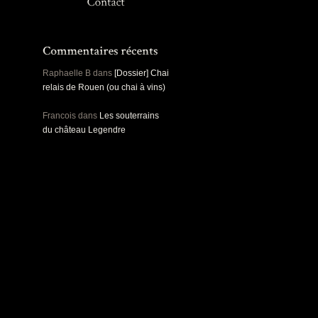
Panoramiques
Rou
Sec
Sports
Ro
Urbex
Pa
Raphaelle B
dans
[Dossier] Chai
relais de Rouen (ou chai à vins)
Francois
dans
Les souterrains
du château Legendre