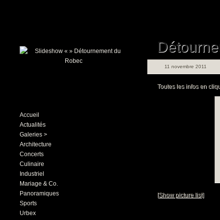
Détourne
11 novembre 2011
Toutes les infos en cliq
Accueil
Actualités
Galeries >
Architecture
Concerts
Culinaire
Industriel
Mariage & Co.
Panoramiques
[Show picture list]
Sports
Urbex