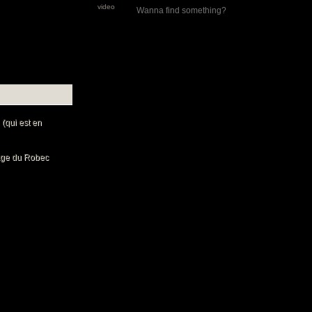
video
 (qui est en
tage du Robec