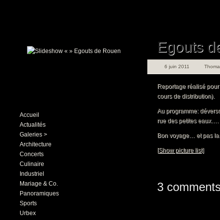
Egouts d
6 juin 2011
Thoma
Reportage réalisé pou
cours de distribution).
Au programme: déversoir
Accueil
rue des petites eaux….
Actualités
Galeries >
Bon voyage… et pas la 
Architecture
[Show picture list]
Concerts
Culinaire
Industriel
Mariage & Co.
3 comments
Panoramiques
Sports
Urbex