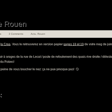
e Rouen
s
3 Comments
Actu
,
Rouen
r
la Crea
. Vous le retrouverez en version papier
pages 18 et 19
de votre mag de juin
 à orages de la rue de Lecat / poste de refoulement des quais rive droite / déles
 du Robec!
peine de vous boucher le nez: ça ne pue presque pas! 🙂
: