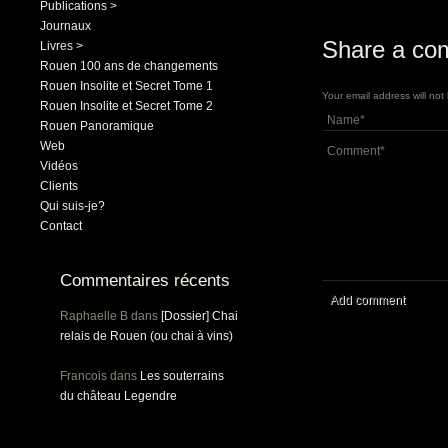
Publications >
Journaux
Share a co
Livres >
Rouen 100 ans de changements
Rouen Insolite et Secret Tome 1
Your email address will no
Rouen Insolite et Secret Tome 2
Rouen Panoramique
Web
Vidéos
Clients
Qui suis-je?
Contact
Commentaires récents
Add comment
Raphaelle B
dans
[Dossier] Chai
relais de Rouen (ou chai à vins)
Francois
dans
Les souterrains
du château Legendre